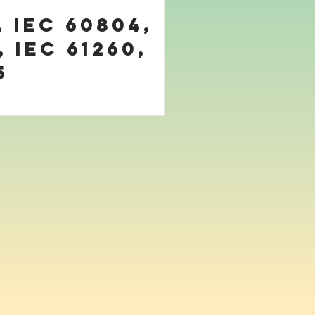
, IEC 60804,
, IEC 61260,
5