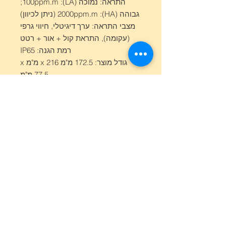
התראה: נמוכה (LA): 100ppm.m;
גבוהה (HA): 2000ppm.m (ניתן לכיוון)
מצבי התראה: ערך דיגיטלי, חיווי גרפי
(עקומה), התראת קול + אור + רטט
רמת הגנה: IP65
גודל מוצר: 172.5 מ"מ x 216 מ"מ x
77.5 מ"מ
משקל: 750 גרם
דרגת מיגון: Ex ib IIB T4 Gb
סביבת עבודה: -20°C עד +50°C,
לחות ≤95%RH (ללא התעבות)
סיווג לייזר: לייזר גילוי: אינפרה-אדום
קרוב (1650nm) רמת בטיחות לייזר
ClassIIR
לייזר סימון: ירוק (532nm) רמת
בטיחות לייזר ClassIIR
תנאי עבודה: (-30~55)°C; לחות
≤93%RH
לחץ עבודה: 80kPa~116kPa