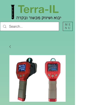
ME
NU