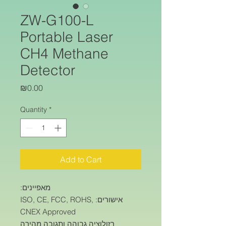
ZW-G100-L
Portable Laser
CH4 Methane
Detector
Price
₪0.00
Quantity
*
Add to Cart
מאפיינים:
אישורים: ISO, CE, FCC, ROHS,
CNEX Approved
רזולוציה גבוהה ותגובה מהירה