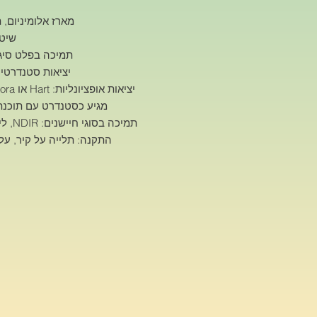
מארז אלומיניום, תמיכ
שיטת 
תמיכה בפלט סיגנל 4-20mA בחיבור של 2 או 
יציאות סטנדרטיות: RS485, 4-20mA וממסר 
יציאות אופציונליות: Hart או LAN, Wifi, 4G, Lora להעברה אלחוטית
מגיע כסטנדרט עם תוכנת מ
תמיכה בסוגי חיישנים: NDIR, לייזר, PID, EC, TCD, MOS, LEL ועוד
התקנה: תלייה על קיר, על צינור (Pipeline) או פלא