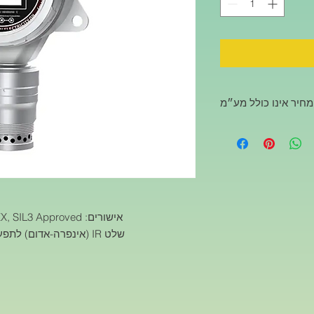
חיר אינו כולל מע״מ
אישורים: ISO, CE, FCC, ROHS, ATEX, CNEX, SIL3 Approved
שלט IR (אינפרה-אדום) לתפעול מרחוק עד למרחק של 15 מטרים
פ