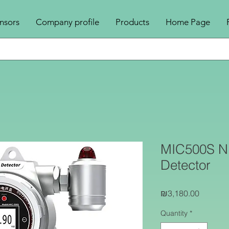
nsors
Company profile
Products
Home Page
MIC500S N
Detector
Price
₪3,180.00
Quantity
*