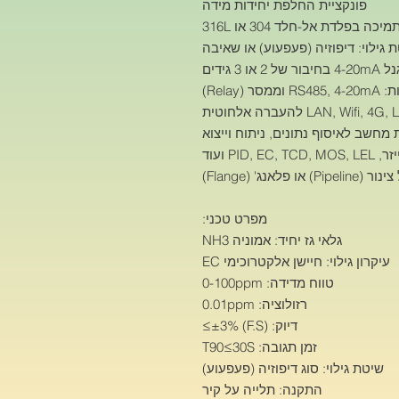
פונקציית החלפת יחידות מידה
ה בפלדת אל-חלד 304 או 316L
גילוי: דיפוזיה (פעפעוע) או שאיבה
3 גידים
(Relay)
חשב לאיסוף נתונים, ניתוח וייצוא
נג' (Flange)
מפרט טכני:
גלאי גז יחיד: אמוניה NH3
עיקרון גילוי: חיישן אלקטרוכימי EC
טווח מדידה: 0-100ppm
רזולוציה: 0.01ppm
דיוק: (F.S) ±3%≥
זמן תגובה: T90≤30S
שיטת גילוי: סוג דיפוזיה (פעפעוע)
התקנה: תלייה על קיר