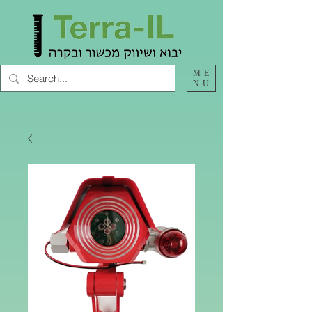
ME
NU