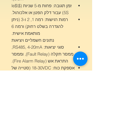
זמן תגובה: פחות מ-5 שניות ($\le$
5S) עבור דלק הפטן או אלכוהול.
רמות רגישות: רמה 1, 2 ו-3 (ניתן
להגדרה בשלט רחוק) ורמה 6
מותאמת אישית.
נתונים חשמליים ויציאות
סוגי יציאות: RS485, 4-20mA,
ממסר תקלה (Fault Relay), וממסר
התראת אש (Fire Alarm Relay).
אספקת כוח: 18-30VDC (סטייה של
$\pm$ 5%).
צריכת חשמל: פחות מ-4W.
ממשק חשמלי: הברגת M20 x
1.5mm.
מבנה וסביבת עבודה
דרגת הגנה חיצונית: IP65.
דרגת הגנה מפיצוץ: Ex db II C T6
Gb.