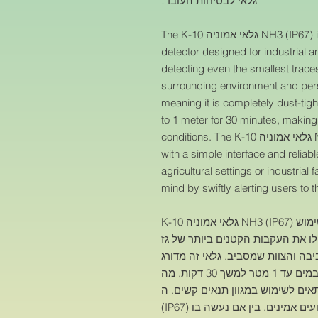
גלאי לבטיחות העובד!
The K-10 גלאי אמוניה NH3 (IP67) is a highly advanced ammonia gas
detector designed for industrial a
detecting even the smallest trace
surrounding environment and perso
meaning it is completely dust-tig
to 1 meter for 30 minutes, making i
conditions. The K-10 גלאי אמוניה NH3 (IP67) is easy to install and operate,
with a simple interface and relia
agricultural settings or industrial 
mind by swiftly alerting users t
K-10 גלאי אמוניה NH3 (IP67) הוא גלאי גז אמוניה מתקדם ביותר המיועד לשימוש
פילו את העקבות הקטנים ביותר של גז
יחות הסביבה והצוות שמסביב. גלאי זה מדורג
אטום לחלוטין לאבק ויכול לעמוד בטבילה במים עד 1 מטר למשך 30 דקות, מה
שהופך אותו למתאים לשימוש במגוון תנאים קשים. ה
(IP67) קל להתקנה ולתפעול, עם ממשק פשוט וביצועים אמינים. בין אם נעשה בו