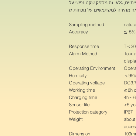
תיים, גלאי זה מספק שקט נפשי על
Sampling method
natura
Accuracy
≦ 5% 
Response time
T＜30
Alarm Method
four a
displ
Operating Environment
Opera
Humidity
＜95%
Operating voltage
DC3.7
Working time
≧8h c
Charging time
4h～6
Sensor life
<5 ye
Protection category
IP67
Weight
about 
acces
Dimension
109