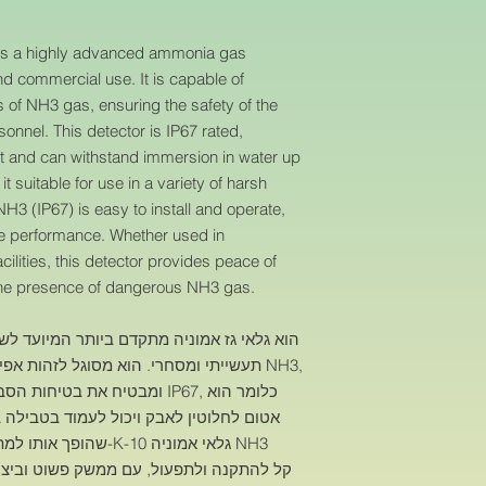
nd commercial use. It is capable of
s of NH3 gas, ensuring the safety of the
nnel. This detector is IP67 rated,
ht and can withstand immersion in water up
t suitable for use in a variety of harsh
ble performance. Whether used in
facilities, this detector provides peace of
o the presence of dangerous NH3 gas.
תעשייתי ומסחרי. הוא מסוגל לזהות א NH3,
ומבטיח את בט IP67, כלומר הוא
-K-10 גלאי אמוניה NH3