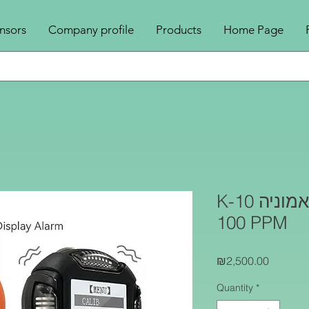
nsors
Company profile
Products
Home Page
K-10 גלאי אמוניה NH3 (IP67) 0-
100 PPM
Price
₪2,500.00
Quantity
*