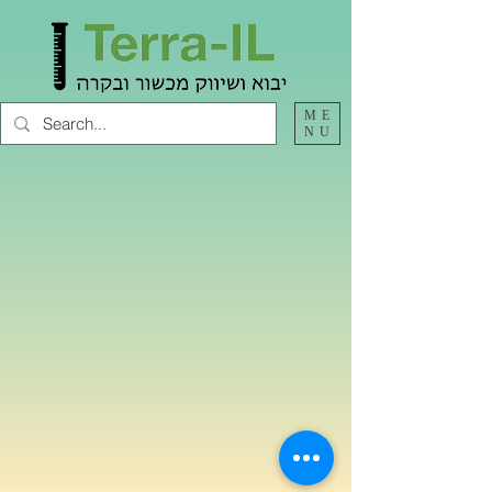
ME
NU